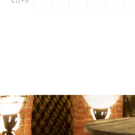
C
(2+3)