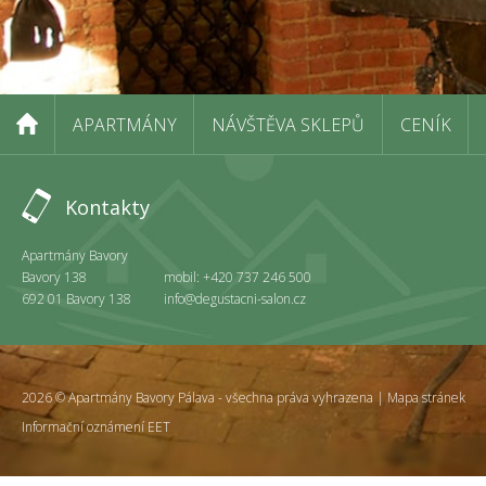
APARTMÁNY
NÁVŠTĚVA SKLEPŮ
CENÍK
Kontakty
Apartmány Bavory
Bavory 138
mobil: +420 737 246 500
692 01 Bavory 138
info@degustacni-salon.cz
2026 © Apartmány Bavory Pálava - všechna práva vyhrazena |
Mapa stránek
Informační oznámení EET