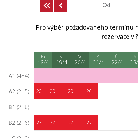
Od
Pro výběr požadovaného termínu rez
rezervace v
Pá
So
Ne
Po
Út
St
18/4
19/4
20/4
21/4
22/4
23
A1
(4+4)
A2
(2+5)
20
20
20
20
B1
(2+6)
B2
(2+6)
27
27
27
27