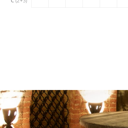
C
(2+3)