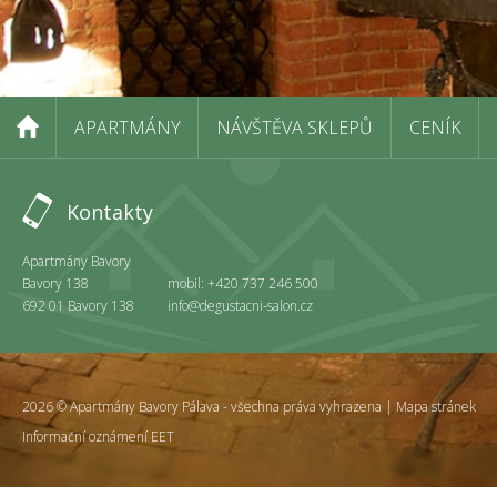
APARTMÁNY
NÁVŠTĚVA SKLEPŮ
CENÍK
Kontakty
Apartmány Bavory
Bavory 138
mobil: +420 737 246 500
692 01 Bavory 138
info@degustacni-salon.cz
2026 © Apartmány Bavory Pálava - všechna práva vyhrazena |
Mapa stránek
Informační oznámení EET