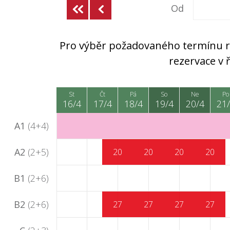
Od
Pro výběr požadovaného termínu rez
rezervace v
St
Čt
Pá
So
Ne
Po
16/4
17/4
18/4
19/4
20/4
21
A1
(4+4)
A2
(2+5)
20
20
20
20
B1
(2+6)
B2
(2+6)
27
27
27
27