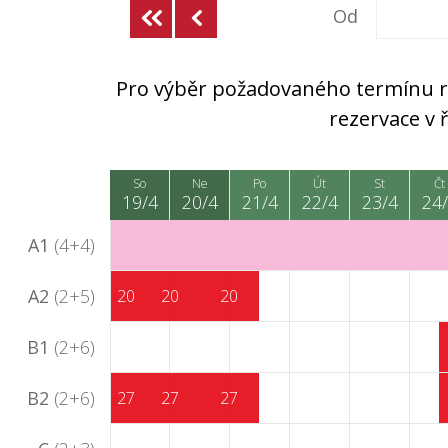
Od
Pro výběr požadovaného termínu rez
rezervace v
So
Ne
Po
Út
St
Čt
19/4
20/4
21/4
22/4
23/4
24
A1
(4+4)
A2
(2+5)
20
20
20
B1
(2+6)
B2
(2+6)
27
27
27