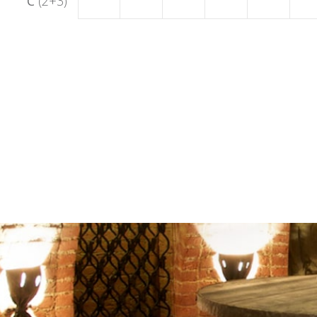
C
(2+3)