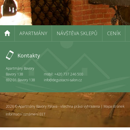
APARTMÁNY
NÁVŠTĚVA SKLEPŮ
CENÍK
Kontakty
Apartmány Bavory
Bavory 138
mobil: +420 737 246 500
692 01 Bavory 138
info@degustacni-salon.cz
2026 © Apartmány Bavory Pálava - všechna práva vyhrazena |
Mapa stránek
Informační oznámení EET