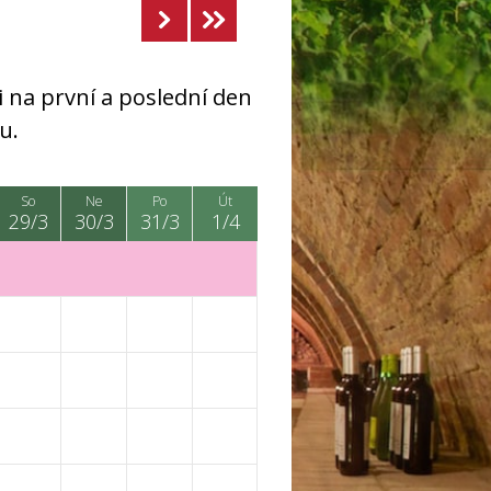
 na první a poslední den
u.
So
Ne
Po
Út
29/3
30/3
31/3
1/4