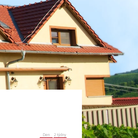
Den
2 týdny