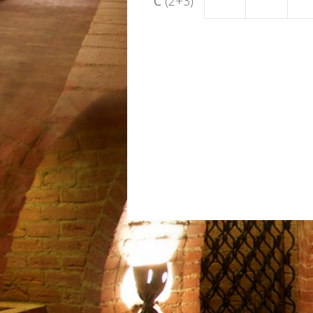
C
(2+3)