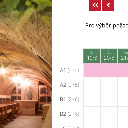
Pro výběr požad
St
Čt
Pá
19/3
20/3
21
A1
(4+4)
A2
(2+5)
B1
(2+6)
B2
(2+6)