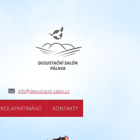
info@degustacni-salon.cz
VACE APARTMÁNŮ
KONTAKTY