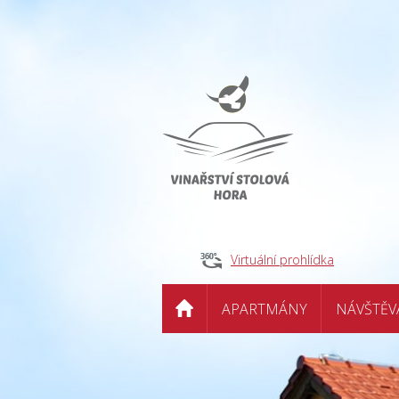
Virtuální prohlídka
APARTMÁNY
NÁVŠTĚV