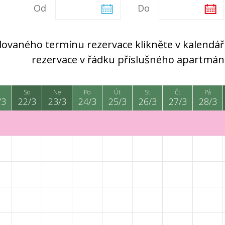
Od
Do
ovaného termínu rezervace klikněte v kalendáři
rezervace v řádku příslušného apartmán
So
Ne
Po
Út
St
Čt
Pá
/3
22/3
23/3
24/3
25/3
26/3
27/3
28/3