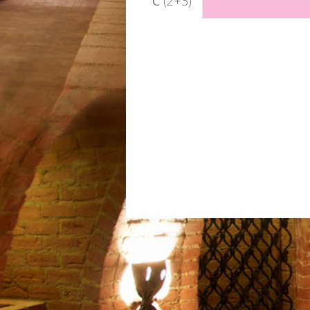
C
(2+3)