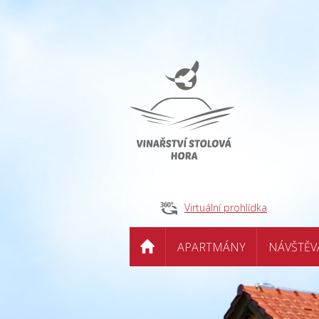
Virtuální prohlídka
APARTMÁNY
NÁVŠTĚV