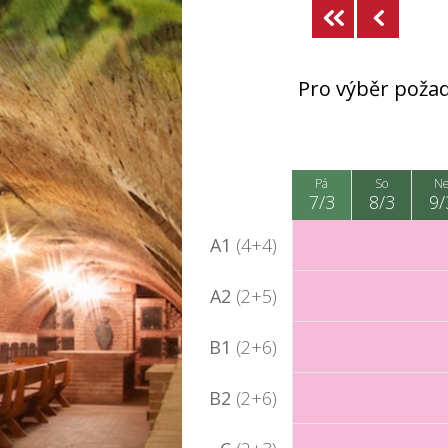
Pro výběr požad
Pá
So
N
7/3
8/3
9/
A1
(4+4)
A2
(2+5)
B1
(2+6)
B2
(2+6)