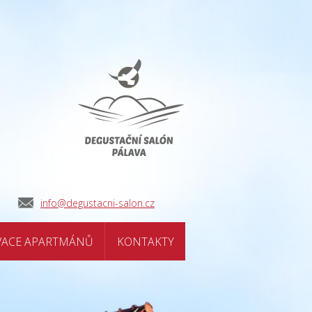
info@degustacni-salon.cz
VACE APARTMÁNŮ
KONTAKTY