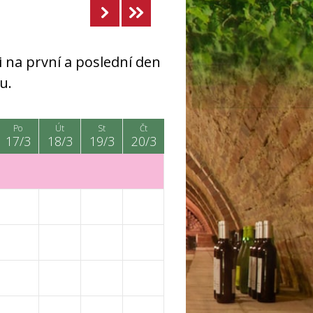
 na první a poslední den
u.
Po
Út
St
Čt
17/3
18/3
19/3
20/3