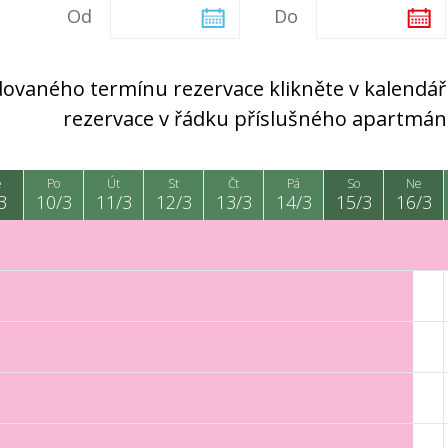
Od
Do
ovaného termínu rezervace klikněte v kalendáři
rezervace v řádku příslušného apartmán
e
Po
Út
St
Čt
Pá
So
Ne
3
10/3
11/3
12/3
13/3
14/3
15/3
16/3