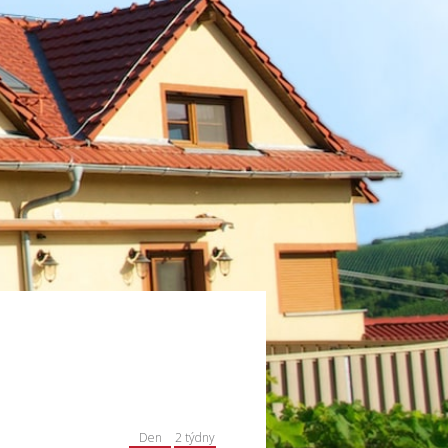
Den
2 týdny