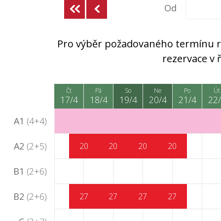
Od
Pro výběr požadovaného termínu rez
rezervace v
Čt
Pá
So
Ne
Po
Út
17/4
18/4
19/4
20/4
21/4
22
A1
(4+4)
A2
(2+5)
20
20
20
20
B1
(2+6)
B2
(2+6)
27
27
27
27