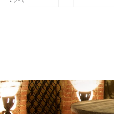
C
(2+3)