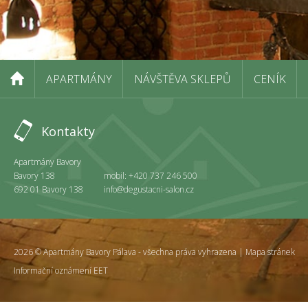
APARTMÁNY
NÁVŠTĚVA SKLEPŮ
CENÍK
Kontakty
Apartmány Bavory
Bavory 138
mobil: +420 737 246 500
692 01 Bavory 138
info@degustacni-salon.cz
2026 © Apartmány Bavory Pálava - všechna práva vyhrazena |
Mapa stránek
Informační oznámení EET